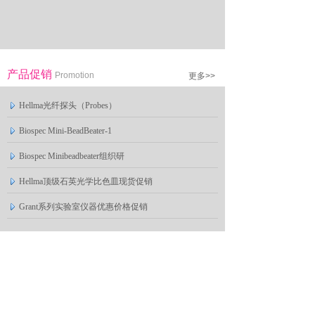
产品促销
Promotion
更多>>
Hellma光纤探头（Probes）
Biospec Mini-BeadBeater-1
Biospec Minibeadbeater组织研
Hellma顶级石英光学比色皿现货促销
Grant系列实验室仪器优惠价格促销
产品视频
Video
更多>>