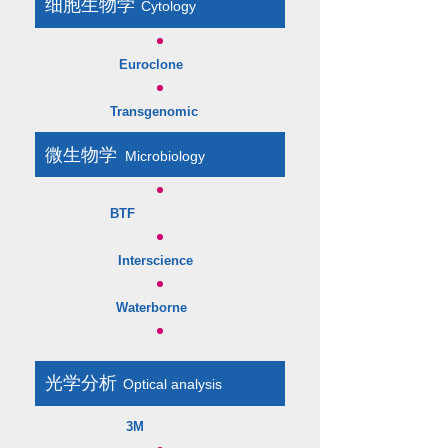
细胞生物学
Cytology
​
Euroclone
Transgenomic
微生物学
​
Microbiology
BTF
Interscience
Waterborne
光学分析
Optical analysis​
​
3M