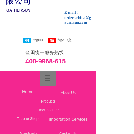
限公司
GATHERSUN
E-mail：
INTERNATIONA
orders.china@g
athersun.com
L LIMITED
English
简体中文
全国统一服务热线：
400-9968-615
Home
About Us
Products
How to Order
Taobao Shop
Importation Services​
Downloads
Contact Us