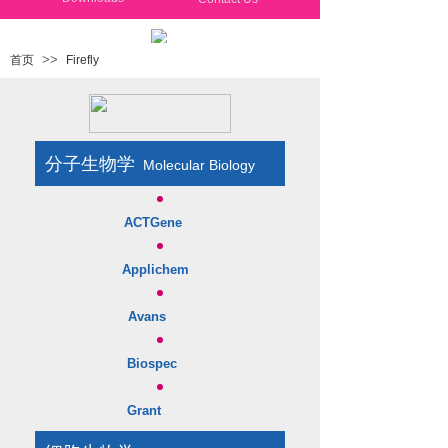
>>
首页
Firefly
分子生物学
​
Molecular Biology
ACTGene
Applichem
Avans
Biospec
Grant