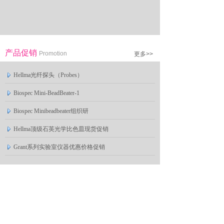
产品促销
Promotion
更多>>
Hellma光纤探头（Probes）
Biospec Mini-BeadBeater-1
Biospec Minibeadbeater组织研
Hellma顶级石英光学比色皿现货促销
Grant系列实验室仪器优惠价格促销
产品视频
Video
更多>>